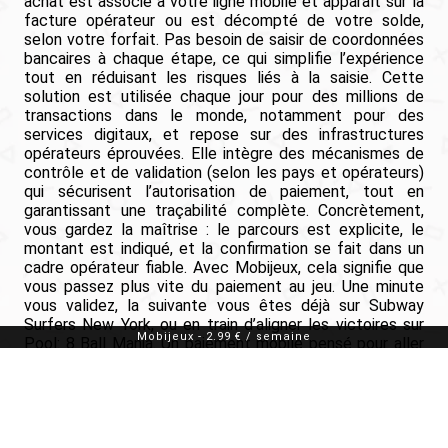
achat est associé à votre ligne mobile et apparaît sur la
facture opérateur ou est décompté de votre solde,
selon votre forfait. Pas besoin de saisir de coordonnées
bancaires à chaque étape, ce qui simplifie l’expérience
tout en réduisant les risques liés à la saisie. Cette
solution est utilisée chaque jour pour des millions de
transactions dans le monde, notamment pour des
services digitaux, et repose sur des infrastructures
opérateurs éprouvées. Elle intègre des mécanismes de
contrôle et de validation (selon les pays et opérateurs)
qui sécurisent l’autorisation de paiement, tout en
garantissant une traçabilité complète. Concrètement,
vous gardez la maîtrise : le parcours est explicite, le
montant est indiqué, et la confirmation se fait dans un
cadre opérateur fiable. Avec Mobijeux, cela signifie que
vous passez plus vite du paiement au jeu. Une minute
vous validez, la suivante vous êtes déjà sur Subway
Surfers New York, ou en train d’aligner les victoires sur
Mobijeux
-
2.99 € / semaine
Pool: 8 Ball Mania. Un paiement mobile pensé pour aller
droit au but, sans compromis sur la fiabilité.
Validez en un geste, et laissez parler vos réflexes.